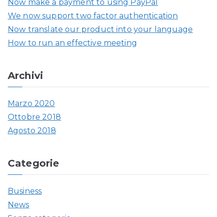
Now make a payment to using PayPal
a
We now support two factor authentication
p
Now translate our product into your language
e
How to run an effective meeting
r
:
Archivi
Marzo 2020
Ottobre 2018
Agosto 2018
Categorie
Business
News