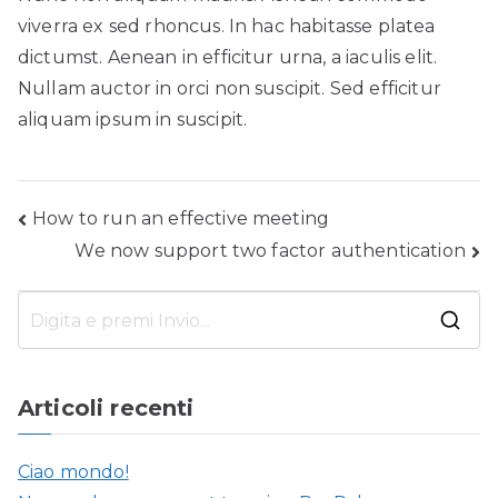
viverra ex sed rhoncus. In hac habitasse platea
dictumst. Aenean in efficitur urna, a iaculis elit.
Nullam auctor in orci non suscipit. Sed efficitur
aliquam ipsum in suscipit.
Navigazione
How to run an effective meeting
We now support two factor authentication
articoli
R
i
c
Articoli recenti
e
r
Ciao mondo!
c