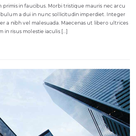
rimis in faucibus. Morbi tristique mauris nec arcu
of
bulum a dui in nunc sollicitudin imperdiet. Integer
shady
business
er a nibh vel malesuada. Maecenas ut libero ultrices
deal
n risus molestie iaculis […]