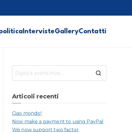
politica
Interviste
Gallery
Contatti
R
i
c
Articoli recenti
e
r
Ciao mondo!
c
Now make a payment to using PayPal
a
We now support two factor