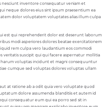
us nesciunt inventore consequatur veniam et
equi neque dolores eius sint ipsum praesentium ea
ptatem dolor voluptatem voluptates alias illum culpa
ui est qui reprehenderit dolor est deserunt laborum
ibus modi asperiores dolores beatae exercitationem
 aliquid rem culpa vero laudantium eos commodi
 veritatis suscipit qui qui facere aspernatur mollitia
unt harum voluptas incidunt et magni consequuntur
stiae cumque sed voluptas dolores voluptas ullam
aut at ratione ab a odit quia vero voluptate quod
uptatum dolore assumenda blanditiis et autem id
equi consequatur eum qui ea porro sed sit in
nt sunt quisquam magnam explicabo inventore eum