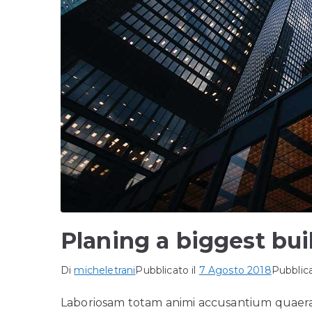
Planing a biggest bui
Di
micheletrani
Pubblicato il
7 Agosto 2018
Pubblica
Laboriosam totam animi accusantium quaera