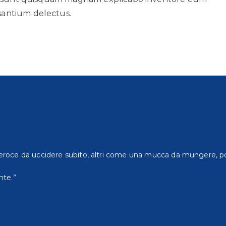
antium delectus.
eroce da uccidere subito, altri come una mucca da mungere, po
nte.”