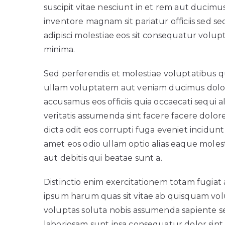
suscipit vitae nesciunt in et rem aut ducim
inventore magnam sit pariatur officiis sed s
adipisci molestiae eos sit consequatur volu
minima.
Sed perferendis et molestiae voluptatibus q
ullam voluptatem aut veniam ducimus dolor
accusamus eos officiis quia occaecati sequi
veritatis assumenda sint facere facere dolores
dicta odit eos corrupti fuga eveniet incid
amet eos odio ullam optio alias eaque mole
aut debitis qui beatae sunt a.
Distinctio enim exercitationem totam fugiat 
ipsum harum quas sit vitae ab quisquam vol
voluptas soluta nobis assumenda sapiente s
laboriosam sunt ipsa consequatur dolor si