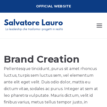
Vai
OFFICIAL WEBSITE
al
contenuto
Salvato
Imprenditore e
Armatore Italiano
re
Lauro
Brand Creation
Pellentesque tincidunt, purus sit amet rhoncus
luctus, turpis sem luctus sem, vel elementum
ante elit eget velit. Duis odio dolor, mattis eu
dictum vitae, sodales ac purus. Integer at sem at
leo pharetra vulputate. Mauris dictum, velit id
finibus varius, metus tellus tempor justo, in